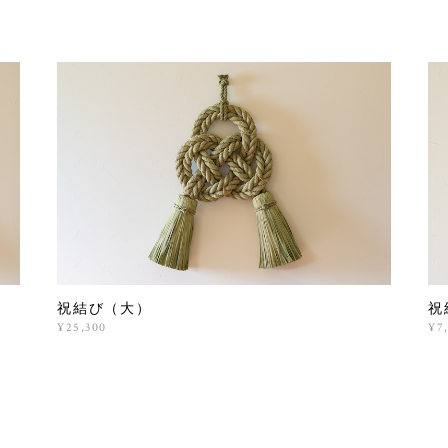
祝結び（大）
祝
¥25,300
¥7