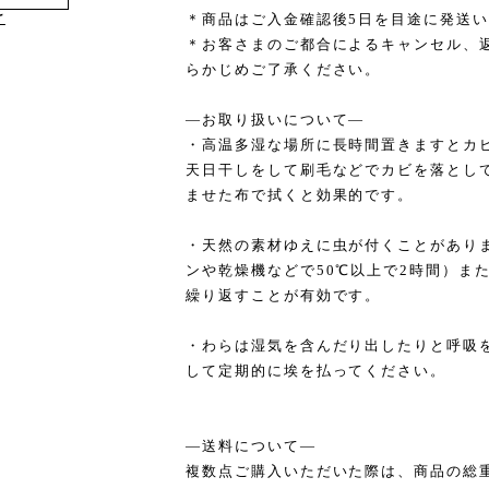
け
＊商品はご入金確認後5日を目途に発送
＊お客さまのご都合によるキャンセル、
らかじめご了承ください。
―お取り扱いについて―
・高温多湿な場所に長時間置きますとカ
天日干しをして刷毛などでカビを落とし
ませた布で拭くと効果的です。
・天然の素材ゆえに虫が付くことがあり
ンや乾燥機などで50℃以上で2時間）ま
繰り返すことが有効です。
・わらは湿気を含んだり出したりと呼吸
して定期的に埃を払ってください。
―送料について―
複数点ご購入いただいた際は、商品の総