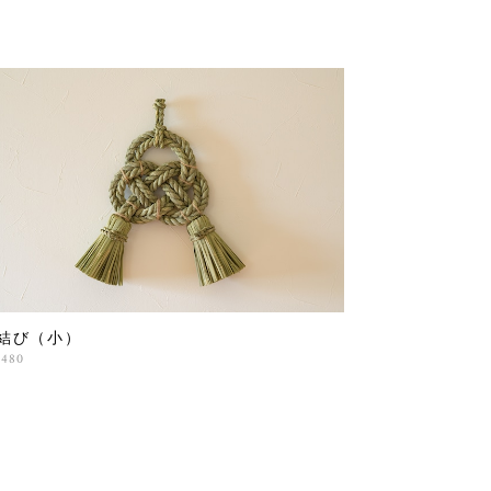
結び（小）
,480