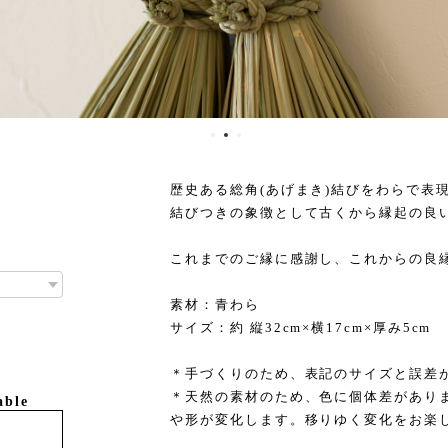
歴史ある総角(あげまき)結びをわらで表
結びつきの象徴として古くから縁起の良
これまでのご縁に感謝し、これからの良
素材：青わら
サイズ：約 縦32cm×横17cm×厚み5cm
＊手づくりのため、表記のサイズと誤差
＊天然の素材のため、色に個体差があり
able
や形が変化します。移りゆく変化をお楽