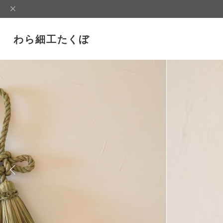
わら細工たくぼ